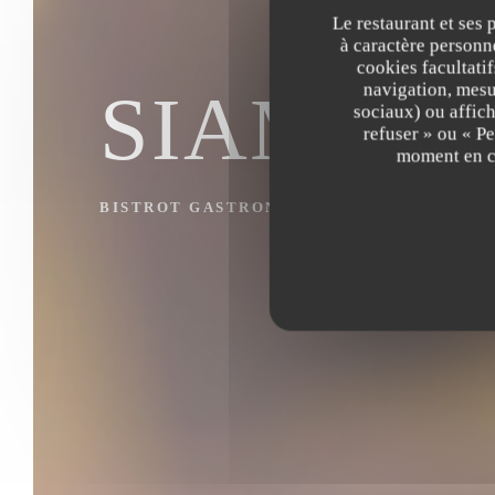
Le restaurant et ses 
à caractère personne
cookies facultati
navigation, mesur
SIAMSA
sociaux) ou affich
refuser » ou « P
moment en cl
BISTROT GASTRONOMIQUE
|
PARIS