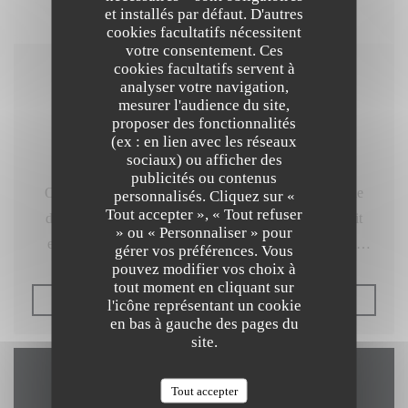
et installés par défaut. D'autres
cookies facultatifs nécessitent
votre consentement. Ces
cookies facultatifs servent à
10/07/2019
analyser votre navigation,
mesurer l'audience du site,
Un bon bistrot
proposer des fonctionnalités
(ex : en lien avec les réseaux
sociaux) ou afficher des
publicités ou contenus
On aimait cette adresse et ses chefs japonais à la cuisine
personnalisés. Cliquez sur «
Tout accepter », « Tout refuser
de haut vol et à prix modéré quand ce Siamsa s'appelait
» ou « Personnaliser » pour
encore le Blue Valentine. Nouveaux propriétaires, trois
gérer vos préférences. Vous
pouvez modifier vos choix à
amis qui reprennent le lieu mais en conservant l'esprit des
tout moment en cliquant sur
lieux (et la déco) en sélectionnant des bons produits
((OUVRE UNE NOUVELLE
LIRE L'ARTICLE
l'icône représentant un cookie
cuisinés simplement avec des dressages précis. Finies les
en bas à gauche des pages du
site.
influences asiatiques, maintenant, les fourneaux exhalent
plutôt des saveurs méridionales. Tarte fine avocat, tomate
Tout accepter
Accès/Contact
et mozzarella sur un mode estival, ou tartare de thon rouge