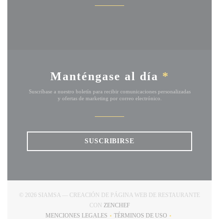
Manténgase al día
*
Suscríbase a nuestro boletín para recibir comunicaciones personalizadas
y ofertas de marketing por correo electrónico.
SUSCRIBIRSE
© 2026 SIAMSA — CREACIÓN DE PÁGINA WEB DE RESTAURANTE
((ABRE EN UNA NUEVA VENTAN
CON
ZENCHEF
MENCIONES LEGALES
TÉRMINOS DE USO