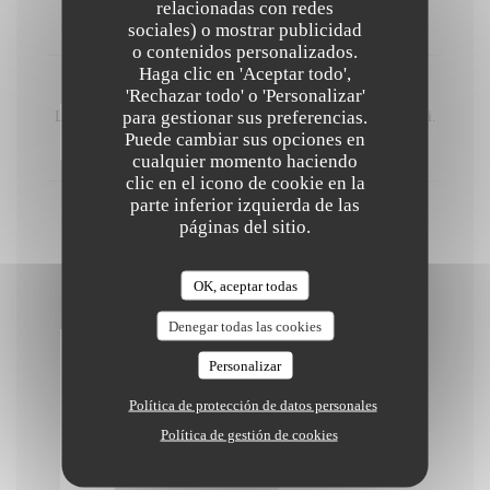
relacionadas con redes
8,00 EUR
sociales) o mostrar publicidad
o contenidos personalizados.
Haga clic en 'Aceptar todo',
Lieu jaune.
'Rechazar todo' o 'Personalizar'
para gestionar sus preferencias.
Lieu jaune, déclinaison de carotte, beurre blanc au kalamansi.
Puede cambiar sus opciones en
12,00 EUR
cualquier momento haciendo
clic en el icono de cookie en la
parte inferior izquierda de las
Magret de canard, légumes oubliés.
páginas del sitio.
Magret de canard, légumes oubliés, jus aux qu'âtres épices.
12,00 EUR
OK, aceptar todas
Denegar todas las cookies
Dessert
Personalizar
Política de protección de datos personales
Ganache de chocolat de Guanaja 70%.
Política de gestión de cookies
Ganache de chocolat Guanaja 70%, caramel beurre salé,
crumble chocolat, perles craquantes de chocolat blanc.