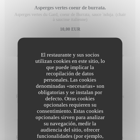
Asperges vertes coeur de burrata.
Asperges vertes du Gard, coeur de Burrata, sauce 'nduja. (chair
à saucisse italienne)
10,00 EUR
Asperges blanches, coulis d'ail.
El restaurante y sus socios
Asperges blanches des Landes, coulis d'ail des ours, chips de
utilizan cookies en este sitio, lo
bacon.
que puede implicar la
10,00 EUR
recopilación de datos
personales. Las cookies
denominadas «necesarias» son
Poêlée de potimarron et fêta.
obligatorias y se instalan por
Poêlée de potimarron rôti, fromage de brebis (fêta), noisettes
defecto. Otras cookies
et jus de miel de châtaignier.
opcionales requieren su
consentimiento. Estas cookies
10,00 EUR
opcionales sirven para analizar
su navegación, medir la
audiencia del sitio, ofrecer
Risotto fregola sarda (bille de pates)
funcionalidades (por ejemplo,
Risotto de fregola sarda, aux champignons tuile de parmesan.