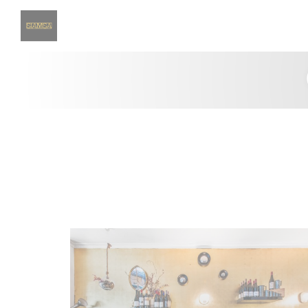
Πίνακας διαχείρισης "Μπισκότων" (Cookies)