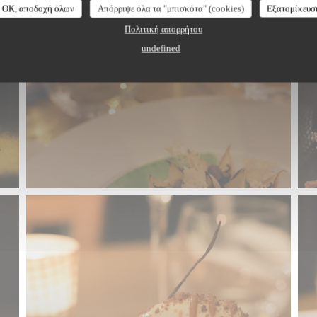
OK, αποδοχή όλων
Απόρριψε όλα τα "μπισκότα" (cookies)
Εξατομίκευσ
Πολιτική απορρήτου
undefined