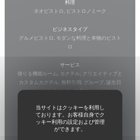
料理
ネオビストロ, ビストロノミーク
ビジネスタイプ
グルメビストロ, モダンな料理と本物のビスト
ロ
サービス
借りる機能ルーム, カクテル, クリエイティブと
カスタムカクテル, 無料引用, グループ, 誕生日
イベント, テラス
当サイトはクッキーを利用し
ご利用可能なお支払い方法
ております。お客様自身でク
アメックス, ユーロカード /マスターカード, 現
ッキー利用の設定および管理
金, ビザ, カルトブルー
ができます。