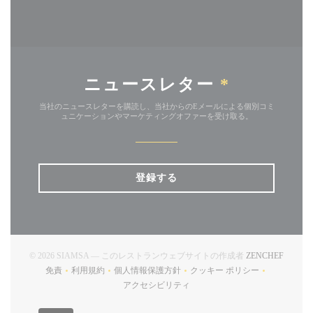
ニュースレター
*
当社のニュースレターを購読し、当社からのEメールによる個別コミ
ュニケーションやマーケティングオファーを受け取る。
登録する
((新し
© 2026 SIAMSA — このレストランウェブサイトの作成者
ZENCHEF
免責
利用規約
個人情報保護方針
クッキー ポリシー
((新しいウィンドウで開きます))
((新しいウィンドウで開きます))
((新しいウィンドウで開きます))
((新しいウィンドウで開
アクセシビリティ
((新しいウィンドウで開きます))