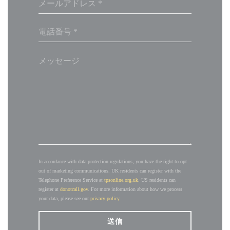
In accordance with data protection regulations, you have the right to opt
out of marketing communications. UK residents can register with the
Telephone Preference Service at
tpsonline.org.uk
. US residents can
register at
donotcall.gov
. For more information about how we process
your data, please see our
privacy policy
.