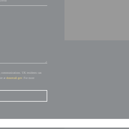
ing communications. UK residents can
ter at
donotcall.gov
. For more