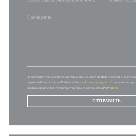
In accordance with data protection regulations, you have the right to opt out of market
register with the Telephone Preference Service at
tpsonline.org.uk
. US residents can regis
information about how we process your data, please see our
privacy policy
.