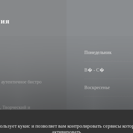
ция
Понедельник
В�
-
С�
 аутентичное бистро
Воскресенье
, Творческий и
группы, День рождения,
пользует кукис и позволяет вам контролировать сервисы кото
активировать