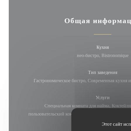
Общая информа
Кухня
нео-бистро, Bistronomique
Тип заведения
Гастрономическое бистро, Современная кухня и
Услуги
Специальная комната для найма, Коктейли
пользовательский коктейль, Бесплатные цитаты, 
терраса
Этот сайт ис