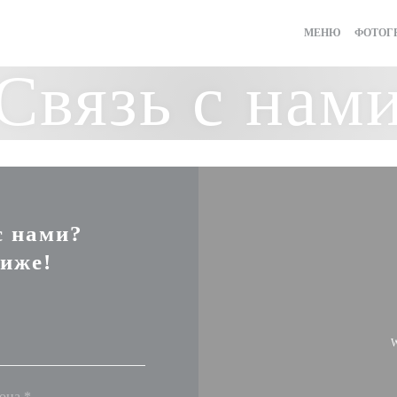
МЕНЮ
ФОТОГ
Связь с нам
с нами?
иже!
W