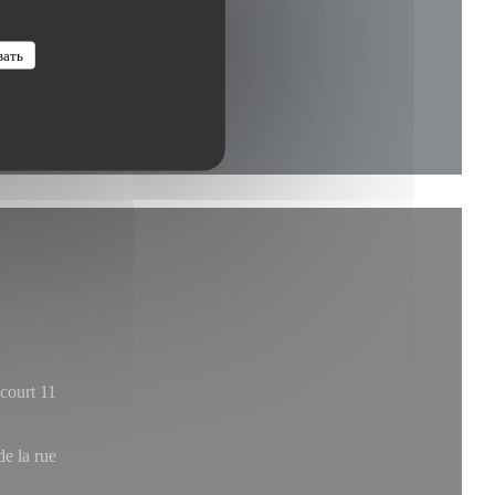
вать
court 11
de la rue