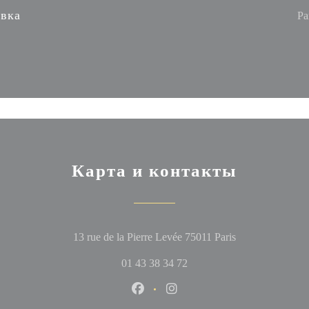
вка
Pa
Карта и контакты
((открывается 
13 rue de la Pierre Levée 75011 Paris
01 43 38 34 72
Facebook ((открывается в новом
Instagram ((открывается в