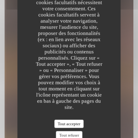
cookies facultatifs nécessitent
votre consentement. Ces
cookies facultatifs servent à
analyser votre navigation,
mesurer l'audience du site,
proposer des fonctionnalités
(ex : en lien avec les réseaux
sociaux) ou afficher des
publicités ou contenus
SIAMSA
personnalisés. Cliquez sur «
Tout accepter », « Tout refuser
» ou « Personnaliser » pour
BISTROT GASTRONOMIQUE
|
PARIS
gérer vos préférences. Vous
pouvez modifier vos choix à
tout moment en cliquant sur
l'icône représentant un cookie
en bas à gauche des pages du
site.
Tout accepter
Tout refuser