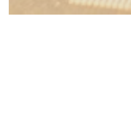
SIAMSA
de Cinquenta Blue Valentine um ambiente casual no cor
arrondissement de Paris.
Cocktail bar restaurante, mas também no ar.
Francês Bistro, sim, mas a estética japonesa, que oferec
contemporânea mistura produtos locais com especiarias e 