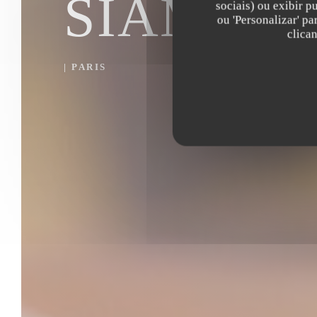
SIAMSA
sociais) ou exibir p
ou 'Personalizar' p
clica
|
PARIS