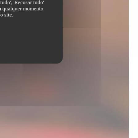
tudo', 'Recusar tudo'
s a qualquer momento
 site.