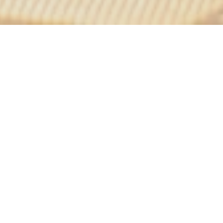
ação do 11º
e cozinha de fusão
flores de outros lugares.