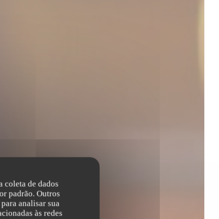
na coleta de dados
or padrão. Outros
para analisar sua
acionadas às redes