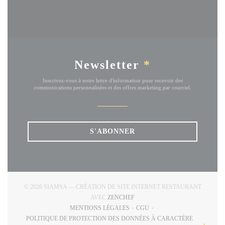
Newsletter
*
Inscrivez-vous à notre lettre d'information pour recevoir des
communications personnalisées et des offres marketing par courriel.
S'ABONNER
© 2026 SIAMSA — CRÉATION DE SITE INTERNET RESTAURANT
((OUVRE UNE NOUVELLE FENÊT
AVEC
ZENCHEF
MENTIONS LÉGALES
CGU
((OUVRE UNE NOUVELLE FENÊTRE))
((OUVRE UNE NOUVELLE FE
POLITIQUE DE PROTECTION DES DONNÉES À CARACTÈRE