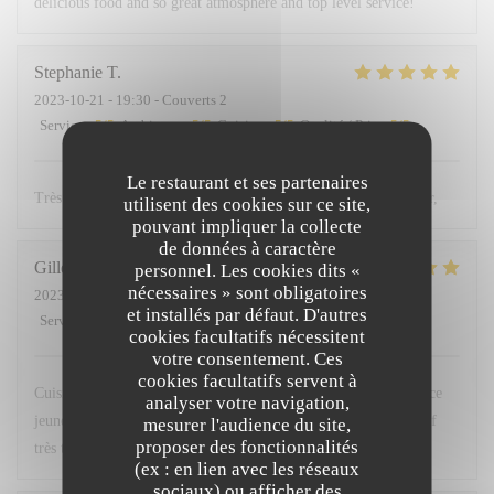
delicious food and so great atmosphere and top level service!
Stephanie
T
2023-10-21
- 19:30 - Couverts 2
Service
:
5
/5
Ambiance
:
5
/5
Cuisine
:
5
/5
Qualité / Prix
:
5
/5
Le restaurant et ses partenaires
Très agréable, excellents produits, Équipe pro , adresse à retenir,
utilisent des cookies sur ce site,
pouvant impliquer la collecte
de données à caractère
Gilles
B
personnel. Les cookies dits «
nécessaires » sont obligatoires
2023-10-20
- 20:00 - Couverts 4
et installés par défaut. D'autres
Service
:
5
/5
Ambiance
:
5
/5
Cuisine
:
5
/5
Qualité / Prix
:
5
/5
cookies facultatifs nécessitent
votre consentement. Ces
cookies facultatifs servent à
Cuisine délicate et sensible. Belle association des saveurs. Service
analyser votre navigation,
jeune, sérieux et agréable. Belle carte des vins. Le tout à un tarif
mesurer l'audience du site,
proposer des fonctionnalités
très très abordable. Bravo à l’équipe.
(ex : en lien avec les réseaux
sociaux) ou afficher des