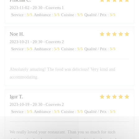
2023-11-02
- 20:30 - Couverts 1
Service
:
5
/5
Ambiance
:
5
/5
Cuisine
:
5
/5
Qualité / Prix
:
5
/5
Noe
H
2023-10-21
- 20:30 - Couverts 2
Service
:
5
/5
Ambiance
:
5
/5
Cuisine
:
5
/5
Qualité / Prix
:
5
/5
Absolutely amazing! The food was delicious! Very kind and
accommodating.
Igor
T
2023-10-19
- 20:30 - Couverts 2
Service
:
5
/5
Ambiance
:
5
/5
Cuisine
:
5
/5
Qualité / Prix
:
5
/5
We really loved your restaurant. Than you so much for such