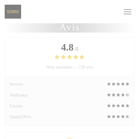
Personnalisation de vos choix en matière de cookies
Avis
4.8
/5
Note moyenne —
728 avis
Service
Ambiance
Cuisine
Qualité/Prix