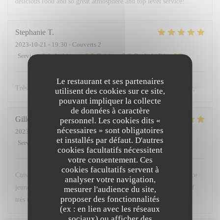
delicious food and so great atmosphere and top level service!
Stephanie
T
2023-10-21
- 19:30 - Couverts 2
Service
:
5
/5
Ambiance
:
5
/5
Cuisine
:
5
/5
Qualité / Prix
:
5
/5
Le restaurant et ses partenaires
Très agréable, excellents produits, Équipe pro , adresse à retenir,
utilisent des cookies sur ce site,
pouvant impliquer la collecte
de données à caractère
Gilles
B
personnel. Les cookies dits «
nécessaires » sont obligatoires
2023-10-20
- 20:00 - Couverts 4
et installés par défaut. D'autres
Service
:
5
/5
Ambiance
:
5
/5
Cuisine
:
5
/5
Qualité / Prix
:
5
/5
cookies facultatifs nécessitent
votre consentement. Ces
cookies facultatifs servent à
Cuisine délicate et sensible. Belle association des saveurs. Service
analyser votre navigation,
jeune, sérieux et agréable. Belle carte des vins. Le tout à un tarif
mesurer l'audience du site,
proposer des fonctionnalités
très très abordable. Bravo à l’équipe.
(ex : en lien avec les réseaux
sociaux) ou afficher des