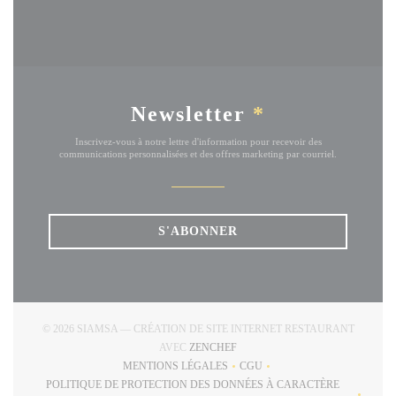
Newsletter
*
Inscrivez-vous à notre lettre d'information pour recevoir des
communications personnalisées et des offres marketing par courriel.
S'ABONNER
© 2026 SIAMSA — CRÉATION DE SITE INTERNET RESTAURANT
((OUVRE UNE NOUVELLE FENÊT
AVEC
ZENCHEF
MENTIONS LÉGALES
CGU
((OUVRE UNE NOUVELLE FENÊTRE))
((OUVRE UNE NOUVELLE FE
POLITIQUE DE PROTECTION DES DONNÉES À CARACTÈRE