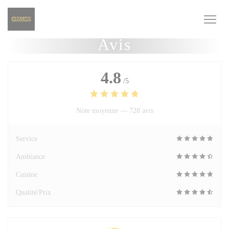
Personnalisation de vos choix en matière de cookies
Avis
4.8
/5
Note moyenne —
728 avis
Service
Ambiance
Cuisine
Qualité/Prix