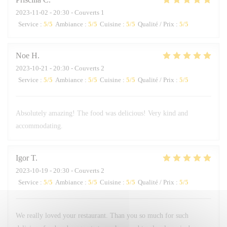
2023-11-02
- 20:30 - Couverts 1
Service
:
5
/5
Ambiance
:
5
/5
Cuisine
:
5
/5
Qualité / Prix
:
5
/5
Noe
H
2023-10-21
- 20:30 - Couverts 2
Service
:
5
/5
Ambiance
:
5
/5
Cuisine
:
5
/5
Qualité / Prix
:
5
/5
Absolutely amazing! The food was delicious! Very kind and
accommodating.
Igor
T
2023-10-19
- 20:30 - Couverts 2
Service
:
5
/5
Ambiance
:
5
/5
Cuisine
:
5
/5
Qualité / Prix
:
5
/5
We really loved your restaurant. Than you so much for such