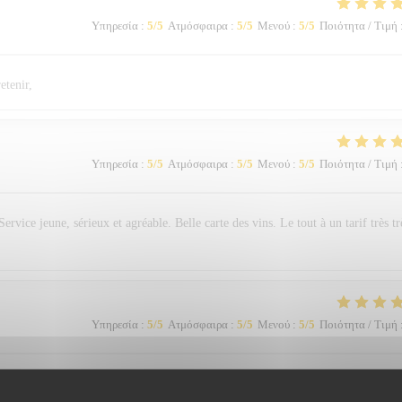
Υπηρεσία
:
5
/5
Ατμόσφαιρα
:
5
/5
Μενού
:
5
/5
Ποιότητα / Τιμή
etenir,
Υπηρεσία
:
5
/5
Ατμόσφαιρα
:
5
/5
Μενού
:
5
/5
Ποιότητα / Τιμή
Service jeune, sérieux et agréable. Belle carte des vins. Le tout à un tarif très tr
Υπηρεσία
:
5
/5
Ατμόσφαιρα
:
5
/5
Μενού
:
5
/5
Ποιότητα / Τιμή
 plats étaient jolie, frais et très bon . Les tables étant parfaitement espacées ent