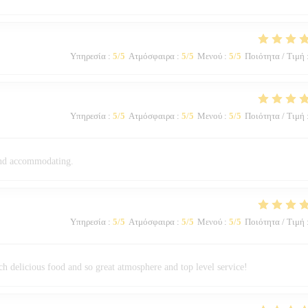
Υπηρεσία
:
5
/5
Ατμόσφαιρα
:
5
/5
Μενού
:
5
/5
Ποιότητα / Τιμή
Υπηρεσία
:
5
/5
Ατμόσφαιρα
:
5
/5
Μενού
:
5
/5
Ποιότητα / Τιμή
and accommodating.
Υπηρεσία
:
5
/5
Ατμόσφαιρα
:
5
/5
Μενού
:
5
/5
Ποιότητα / Τιμή
h delicious food and so great atmosphere and top level service!