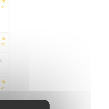
:
5
/5
:
5
/5
ès
:
4
/5
re