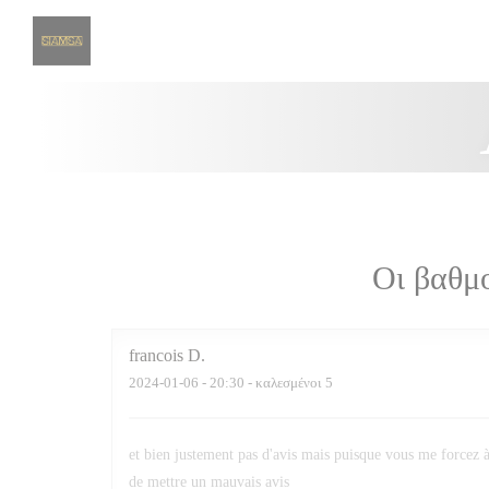
Πίνακας διαχείρισης "Μπισκότων" (Cookies)
Οι βαθμ
francois
D
2024-01-06
- 20:30 - καλεσμένοι 5
et bien justement pas d'avis mais puisque vous me forcez 
de mettre un mauvais avis