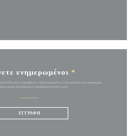
ρο))
 παράθυρο))
νετε ενημερωμένοι
*
ας δελτίο για να λαμβάνετε εξατομικευμένες επικοινωνίες και προσφορές
ινγκ μέσω ηλεκτρονικού ταχυδρομείου από εμάς.
ΕΓΓΡΑΦΉ