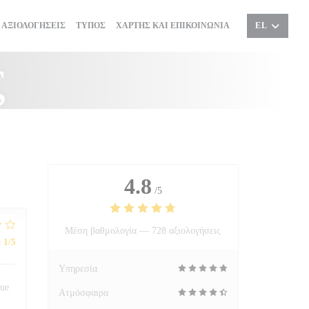
ΑΞΙΟΛΟΓΉΣΕΙΣ
ΤΎΠΟΣ
ΧΆΡΤΗΣ ΚΑΙ ΕΠΙΚΟΙΝΩΝΊΑ
EL
ς
4.8
/5
Μέση βαθμολογία —
728 αξιολογήσεις
:
1
/5
Υπηρεσία
que
Ατμόσφαιρα