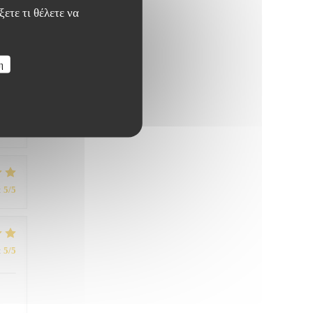
ετε τι θέλετε να
η
:
5
/5
reux
:
5
/5
:
5
/5