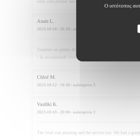
elles, cela permet une soirée à discuter entre amis sans brai
Ο ιστότοπος αυτ
Anais
L
2023-10-18
- 20:30 - καλεσμένοι 2
Toujours un plaisir de dîner au Siamsa, la carte ne déçoit j
! Je recommande vivement
Chloé
M
2023-10-12
- 19:30 - καλεσμένοι 3
Vasiliki
K
2023-10-10
- 20:00 - καλεσμένοι 3
The food was amazing and the service too. We had a great