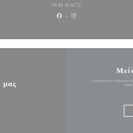
01 43 38 34 72
Facebook ((ανοίγει σε νέο παράθυ
Instagram ((ανοίγει σε νέο
Μεί
Εγγραφείτε στο ενημερωτικό μ
ί μας
μάρκετ