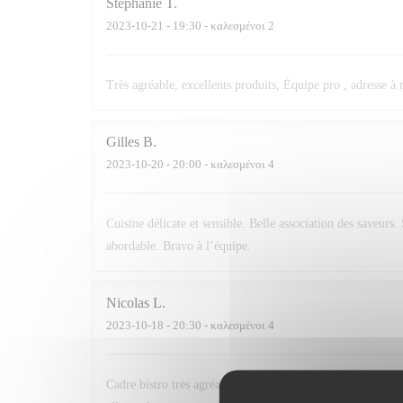
Stephanie
T
2023-10-21
- 19:30 - καλεσμένοι 2
Très agréable, excellents produits, Équipe pro , adresse à r
Gilles
B
2023-10-20
- 20:00 - καλεσμένοι 4
Cuisine délicate et sensible. Belle association des saveurs. 
abordable. Bravo à l’équipe.
Nicolas
L
2023-10-18
- 20:30 - καλεσμένοι 4
Cadre bistro très agréable, service agréable et souriant. Les