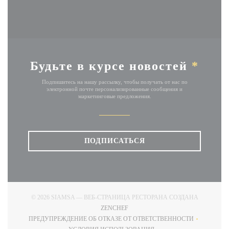
Будьте в курсе новостей
*
Подпишитесь на нашу рассылку, чтобы получать от нас по
электронной почте персонализированные сообщения и
маркетинговые предложения.
ПОДПИСАТЬСЯ
© 2026 SIAMSA — ВЕБ-СТРАНИЦА РЕСТОРАНА СОЗДАНА
((ОТКРЫВАЕТСЯ В НОВОМ ОКНЕ)
ZENCHEF
ПРЕДУПРЕЖДЕНИЕ ОБ ОТКАЗЕ ОТ ОТВЕТСТВЕННОСТИ
((ОТКРЫВАЕТСЯ В НОВОМ ОКНЕ))