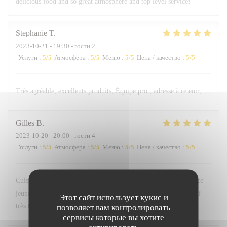
delicious food and so great atmosphere and top level service!
Stephanie
T
2023-10-21
- 19:30 - гости 2
Услуги
:
5
/5
Атмосфера
:
5
/5
Меню
:
5
/5
Цена / качество
:
5
/5
Très agréable, excellents produits, Équipe pro , adresse à retenir,
Gilles
B
2023-10-20
- 20:00 - гости 4
Услуги
:
5
/5
Атмосфера
:
5
/5
Меню
:
5
/5
Цена / качество
:
5
/5
Cuisine délicate et sensible. Belle association des saveurs. Service
jeune, sérieux et agréable. Belle carte des vins. Le tout à un tarif
Этот сайт использует кукис и
très très abordable. Bravo à l’équipe.
позволяет вам контролировать
сервисы которые вы хотите