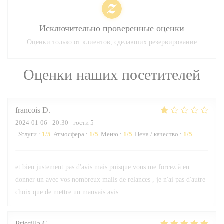
Исключительно проверенные оценки
Оценки только от клиентов, сделавших резервирование
Оценки наших посетителей
francois
D
2024-01-06
- 20:30 - гости 5
Услуги
:
1
/5
Атмосфера
:
1
/5
Меню
:
1
/5
Цена / качество
:
1
/5
et bien justement pas d'avis mais puisque vous me forcez à en
donner un avec vos nombreux mails de relances , je n'ai pas d'autre
choix que de mettre un mauvais avis
Priscilla
C