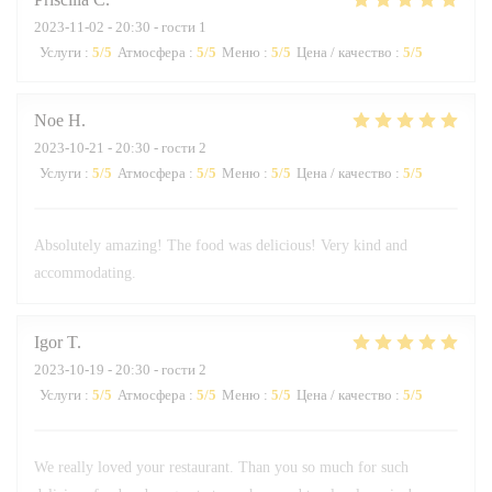
2023-11-02
- 20:30 - гости 1
Услуги
:
5
/5
Атмосфера
:
5
/5
Меню
:
5
/5
Цена / качество
:
5
/5
Noe
H
2023-10-21
- 20:30 - гости 2
Услуги
:
5
/5
Атмосфера
:
5
/5
Меню
:
5
/5
Цена / качество
:
5
/5
Absolutely amazing! The food was delicious! Very kind and
accommodating.
Igor
T
2023-10-19
- 20:30 - гости 2
Услуги
:
5
/5
Атмосфера
:
5
/5
Меню
:
5
/5
Цена / качество
:
5
/5
We really loved your restaurant. Than you so much for such