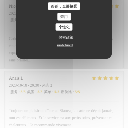
Nicolas
L
好的，全部接受
2023-10-18
- 20:30 - 来宾 4
禁用
服务
:
5
/5
氛围
:
5
/5
菜单
:
5
/5
质价比
:
4
/5
个性化
保密政策
Cadre bistro très agréable, service agréable et souriant. Les plats
undefined
étaient jolie, frais et très bon . Les tables étant parfaitement
espacées entre elles, cela permet une soirée à discuter entre amis
sans brailler...
Anais
L
2023-10-18
- 20:30 - 来宾 2
服务
:
5
/5
氛围
:
5
/5
菜单
:
5
/5
质价比
:
5
/5
Toujours un plaisir de dîner au Siamsa, la carte ne déçoit jamais,
tout est délicieux. Et le service est aux petits soins, prévenant et
chaleureux ! Je recommande vivement