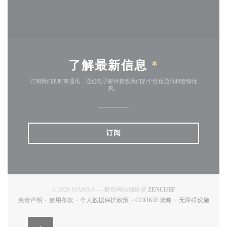
了解最新信息
*
订阅我们的时事通讯，通过电子邮件接收我们的个性化通讯和营销优
惠。
订阅
((在新窗口中打开))
© 2026 SIAMSA — 餐馆网站创建者
ZENCHEF
免责声明
使用条款
个人数据保护政策
COOKIE 策略
无障碍设施
((在新窗口中打开))
((在新窗口中打开))
((在新窗口中打开))
((在新窗口中打开))
((在新窗口中