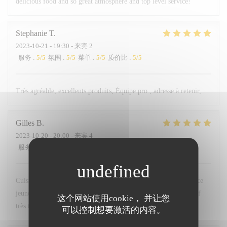
delicious food and so great atmosphere and top level service!
Stephanie
T
2023-10-21
- 19:30 - 来宾 2
服务
:
5
/5
氛围
:
5
/5
菜单
:
5
/5
质价比
:
5
/5
Très agréable, excellents produits, Équipe pro , adresse à retenir,
Gilles
B
2023-10-20
- 20:00 - 来宾 4
服务
:
5
/5
氛围
:
5
/5
菜单
:
5
/5
质价比
:
5
/5
Cuisine délicate et sensible. Belle association des saveurs. Service
jeune, sérieux et agréable. Belle carte des vins. Le tout à un tarif
这个网站使用cookie， 并让您
très très abordable. Bravo à l’équipe.
可以控制想要激活的内容。