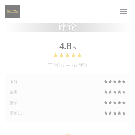
Cookie管理面板
评论
4.8
/5
平均评分 —
728 评论
服务
氛围
菜单
质价比