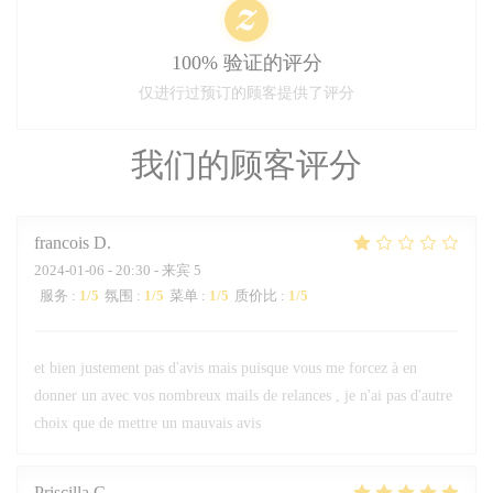
100% 验证的评分
仅进行过预订的顾客提供了评分
我们的顾客评分
francois
D
2024-01-06
- 20:30 - 来宾 5
服务
:
1
/5
氛围
:
1
/5
菜单
:
1
/5
质价比
:
1
/5
et bien justement pas d'avis mais puisque vous me forcez à en
donner un avec vos nombreux mails de relances , je n'ai pas d'autre
choix que de mettre un mauvais avis
Priscilla
C