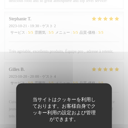
delicious food and so great atmosphere and top level service!
Stephanie
T
2023-10-21
- 19:30 - ゲスト 2
サービス
:
5
/5
雰囲気
:
5
/5
メニュー
:
5
/5
品質-価格
:
5
/5
Très agréable, excellents produits, Équipe pro , adresse à retenir,
Gilles
B
2023-10-20
- 20:00 - ゲスト 4
サービス
:
5
/5
雰囲気
:
5
/5
メニュー
:
5
/5
品質-価格
:
5
/5
当サイトはクッキーを利用し
Cuisine délicate et sensible. Belle association des saveurs. Service
ております。お客様自身でク
jeune, sérieux et agréable. Belle carte des vins. Le tout à un tarif
ッキー利用の設定および管理
très très abordable. Bravo à l’équipe.
ができます。