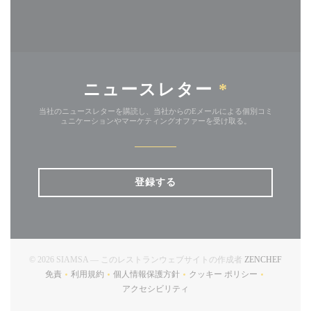
ニュースレター
*
当社のニュースレターを購読し、当社からのEメールによる個別コミ
ュニケーションやマーケティングオファーを受け取る。
登録する
((新し
© 2026 SIAMSA — このレストランウェブサイトの作成者
ZENCHEF
免責
利用規約
個人情報保護方針
クッキー ポリシー
((新しいウィンドウで開きます))
((新しいウィンドウで開きます))
((新しいウィンドウで開きます))
((新しいウィンドウで開
アクセシビリティ
((新しいウィンドウで開きます))