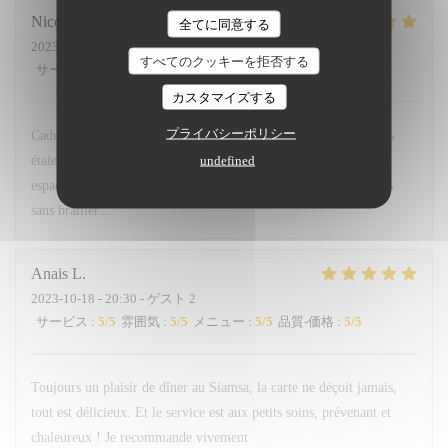
Nicolas
L
全てに同意する
2023-10-18
- 20:30 - ゲスト 4
すべてのクッキーを拒否する
サービス
:
5
/5
雰囲気
:
5
/5
メニュー
:
5
/5
品質-価格
:
4
/5
カスタマイズする
プライバシーポリシー
Cadre bistro très agréable, service agréable et souriant. Les plats
undefined
étaient jolie, frais et très bon . Les tables étant parfaitement
espacées entre elles, cela permet une soirée à discuter entre amis
sans brailler...
Anais
L
2023-10-18
- 20:30 - ゲスト 2
サービス
:
5
/5
雰囲気
:
5
/5
メニュー
:
5
/5
品質-価格
:
5
/5
Toujours un plaisir de dîner au Siamsa, la carte ne déçoit jamais,
tout est délicieux. Et le service est aux petits soins, prévenant et
chaleureux ! Je recommande vivement